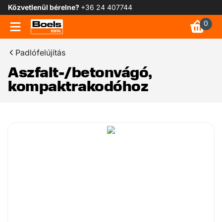
Közvetlenül bérelne?
+36 24 407744
0
Padlófelújítás
Aszfalt-/betonvágó,
kompaktrakodóhoz