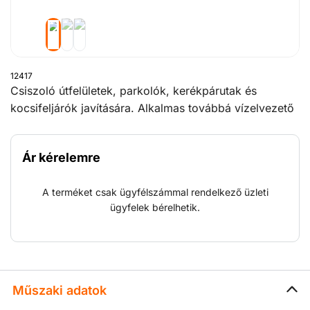
12417
Csiszoló útfelületek, parkolók, kerékpárutak és
kocsifeljárók javítására. Alkalmas továbbá vízelvezető
árkok kialakítására parkolókban, fagyökérzet által
roncsolt útfelületek javítására, padlók érdesítésére
Ár kérelemre
például fészerekben, valamint betonjavításra. Az
aszfalt-/betonmaró gép leginkább aktív és kopásnak
A terméket csak ügyfélszámmal rendelkező üzleti
leginkább kitett része a maródob. A maródobra
ügyfelek bérelhetik.
vonatkozóan a gép kölcsönzési díján felül külön
napi/heti bérlési díjat számítunk fel.
Műszaki adatok