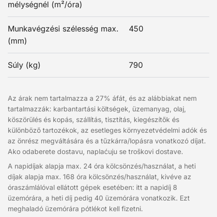
mélységnél (m²/óra)
Munkavégzési szélesség max.
450
(mm)
Súly (kg)
790
Az árak nem tartalmazza a 27% áfát, és az alábbiakat nem
tartalmazzák: karbantartási költségek, üzemanyag, olaj,
köszörülés és kopás, szállítás, tisztítás, kiegészítők és
különböző tartozékok, az esetleges környezetvédelmi adók és
az önrész megváltására és a tűzkárra/lopásra vonatkozó díjat.
Ako odaberete dostavu, naplaćuju se troškovi dostave.
A napidíjak alapja max. 24 óra kölcsönzés/használat, a heti
díjak alapja max. 168 óra kölcsönzés/használat, kivéve az
óraszámlálóval ellátott gépek esetében: itt a napidíj 8
üzemórára, a heti díj pedig 40 üzemórára vonatkozik. Ezt
meghaladó üzemórára pótlékot kell fizetni.