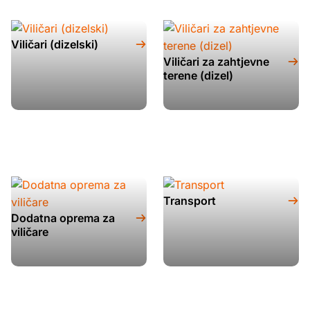
Viličari (dizelski)
Viličari za zahtjevne
terene (dizel)
Transport
Dodatna oprema za
viličare