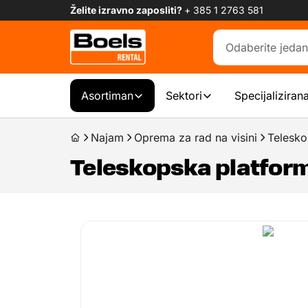
Želite izravno zaposliti?
+ 385 1 2763 581
Asortiman
Sektori
Specijaliziran
Najam
Oprema za rad na visini
Telesko
Teleskopska platform