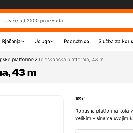
a Rješenja
Usluge
Podružnice
Služba za kori
pske platforme
Teleskopska platforma, 43 m
a, 43 m
18034
Robusna platforma koja v
velikim visinama svojim 
kg.