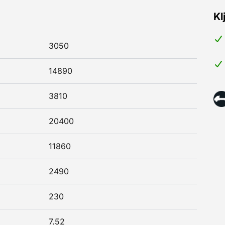
Kl
3050
14890
3810
20400
11860
2490
230
7.52