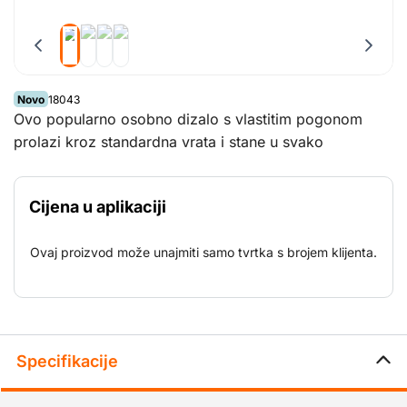
Novo
18043
Ovo popularno osobno dizalo s vlastitim pogonom
prolazi kroz standardna vrata i stane u svako
standardno dizalo. Unatoč svojoj kompaktnoj veličini,
ovo osobno dizalo može podići 2 osobe s njihovim
Cijena u aplikaciji
alatom na sigurnu radnu visinu veću od 5,5 m.
Ovaj proizvod može unajmiti samo tvrtka s brojem klijenta.
Specifikacije