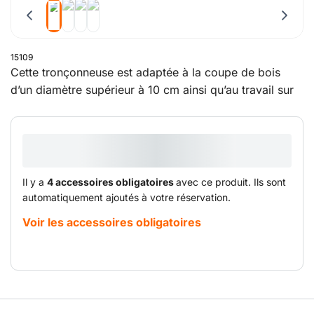
15109
Cette tronçonneuse est adaptée à la coupe de bois
d’un diamètre supérieur à 10 cm ainsi qu’au travail sur
des traverses en bois, à condition d’être équipée de la
chaîne et du guide appropriés. Elle est dotée d’un
attrape-chaîne, d’un frein de chaîne, d’une protection
pour les mains et d’une lubrification automatique de la
chaîne. Elle intègre également un système
Il y a
4 accessoires obligatoires
avec ce produit. Ils sont
d’amortissement des vibrations et une technologie
automatiquement ajoutés à votre réservation.
d’injection d’air. Pour une utilisation en toute sécurité,
Voir les accessoires obligatoires
un pantalon de protection et un casque sont
obligatoires. Cette tronçonneuse convient à divers
travaux nécessitant puissance et précision.