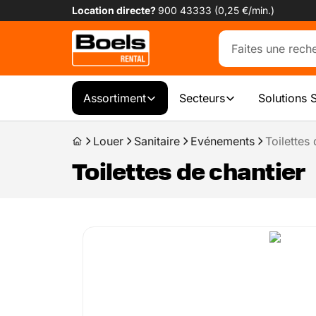
Location directe?
900 43333 (0,25 €/min.)
Assortiment
Secteurs
Solutions 
Louer
Sanitaire
Evénements
Toilettes
Toilettes de chantier