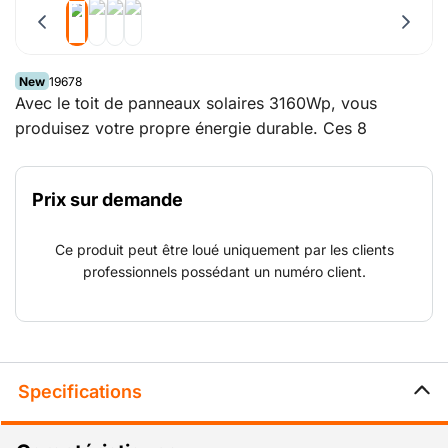
New
19678
Avec le toit de panneaux solaires 3160Wp, vous
produisez votre propre énergie durable. Ces 8
panneaux solaires peuvent être installés sur un
conteneur, une unité ou au sol. Ils peuvent être
Prix sur demande
raccordés à nos packs de batterie en toute simplicité,
afin de stocker l’énergie et l'utiliser ultérieurement. Le
Ce produit peut être loué uniquement par les clients
châssis convient pour une orientation au sud et est-
professionnels possédant un numéro client.
ouest. Pour un rendement optimal, l’inclinaison des
panneaux solaires est réglables selon plusieurs
positions.
Specifications