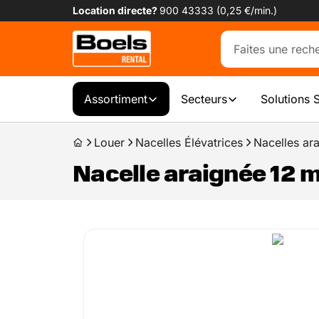
Location directe?
900 43333 (0,25 €/min.)
Assortiment
Secteurs
Solutions 
Louer
Nacelles Élévatrices
Nacelles ar
Nacelle araignée 12 