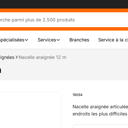
Spécialisées
Services
Branches
Service à la c
aignées
Nacelle araignée 12 m
m
18064
Nacelle araignée articulé
endroits les plus difficil
commande hydraulique rend