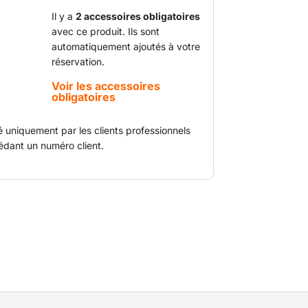
es peut être utilisée à l’intérieur comme à
aible masse, cette machine peut aisément
Il y a
2 accessoires obligatoires
avec ce produit. Ils sont
emorque en combinaison BE.
automatiquement ajoutés à votre
réservation.
Voir les accessoires
obligatoires
é uniquement par les clients professionnels
édant un numéro client.