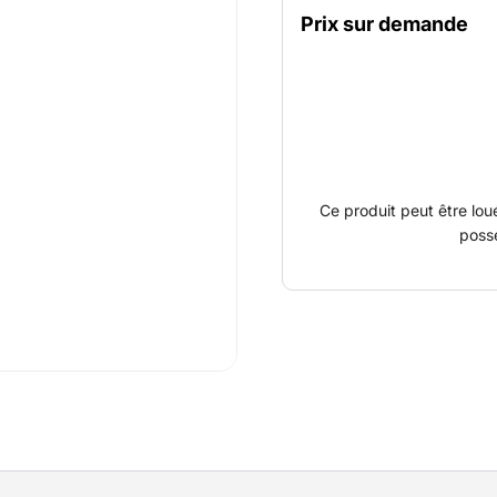
nacelle montée sur chenill
Prix sur demande
l’extérieur. Grâce à sa f
se transporter sur une r
Ce produit peut être lou
poss