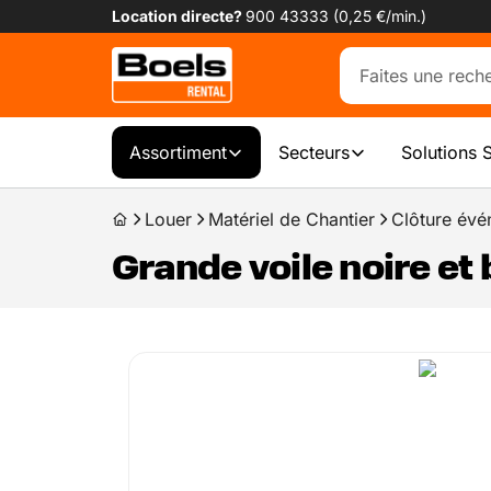
Location directe?
900 43333 (0,25 €/min.)
Assortiment
Secteurs
Solutions 
Louer
Matériel de Chantier
Clôture év
Grande voile noire et