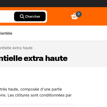
0
Chercher
lientèle
ntielle extra haute
tielle extra haute
très haute, composée d'une partie
oire. Les clôtures sont conditionnées par
 spécial comprenant également les blocs,