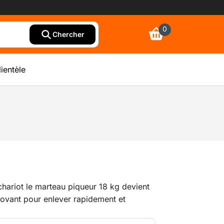
0
Chercher
lientèle
hariot le marteau piqueur 18 kg devient
ovant pour enlever rapidement et
nyle et par exemple du liège de sols en