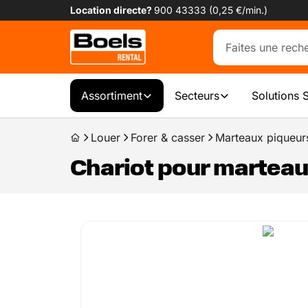
Location directe?
900 43333 (0,25 €/min.)
Assortiment
Secteurs
Solutions 
Louer
Forer & casser
Marteaux piqueur
Chariot pour marteau