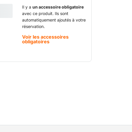
également être utilisé pour enlever des
ages et pour casser le béton, la pierre,
Il y a
un accessoire obligatoire
avec ce produit. Ils sont
porte la majeure partie du poids du
automatiquement ajoutés à votre
tilisateur peut adopter une position plus
réservation.
gle de travail, le chariot contribue à
 à augmenter la productivité.
Voir les accessoires
obligatoires