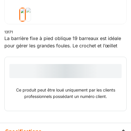
13171
La barrière fixe à pied oblique 19 barreaux est idéale
pour gérer les grandes foules. Le crochet et l’œillet
soudés garantissent non seulement un montage aisé,
mais également une rigidité à toute épreuve de
l’assemblage de barrières. Avec un écart maximal de
100 mm entre les barreaux, cette barrière est parfaite
pour les animaux et les enfants. Son poids plus élevé
la rend plus résistante aux forces exercées par les
Ce produit peut être loué uniquement par les clients
groupes de personnes qu’elle retient.
professionnels possédant un numéro client.