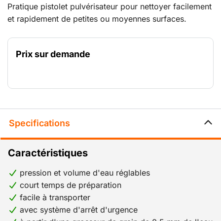
Pratique pistolet pulvérisateur pour nettoyer facilement
et rapidement de petites ou moyennes surfaces.
Convient pour presque toutes les surfaces. Elimine les
saletés les plus diverses de surfaces dures. En réglant
Prix sur demande
l'abrasif, la pression et l'eau on peut régler le pistolet
de manière optimale pour éliminer la saleté de par
exemple la pierre naturelle, la maçonnerie, le béton,
l'acier, la fonte, le bois dur, etc.
Specifications
Caractéristiques
pression et volume d'eau réglables
court temps de préparation
facile à transporter
avec système d'arrêt d'urgence