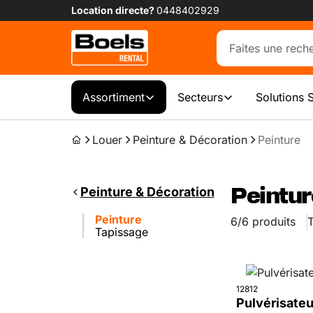
Location directe?
0448402929
Assortiment
Secteurs
Solutions 
Louer
Peinture & Décoration
Peinture
Peinture & Décoration
Peintur
Peinture
6/6 produits
T
Tapissage
12812
Pulvérisateur