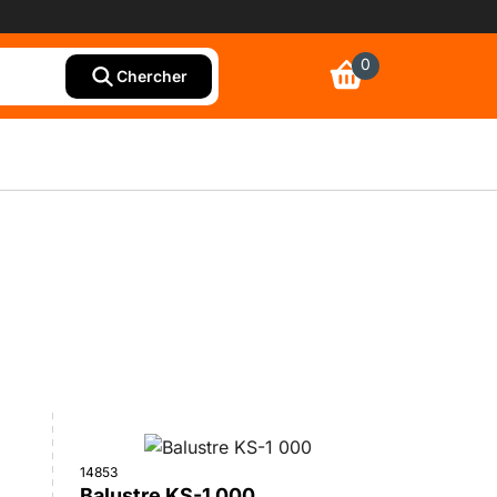
0
Chercher
14853
Balustre KS-1 000