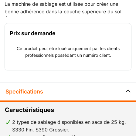
La machine de sablage est utilisée pour créer une
bonne adhérence dans la couche supérieure du sol.
Éliminer de fines couches de peinture et d’enduits
tandis que la sous-couche est abrasée. Pour dérouiller
Prix sur demande
l’acier et créer un profilé en ancre, abraser des dalles
afin de favoriser l’adhérence, éliminer le caoutchouc
Ce produit peut être loué uniquement par les clients
sur de l’asphalte compacté.
professionnels possédant un numéro client.
Specifications
Caractéristiques
2 types de sablage disponibles en sacs de 25 kg.
S330 Fin, S390 Grossier.