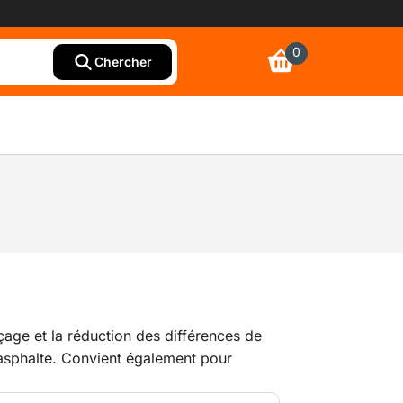
0
Chercher
çage et la réduction des différences de
'asphalte. Convient également pour
es couches de surfaces comme la résine