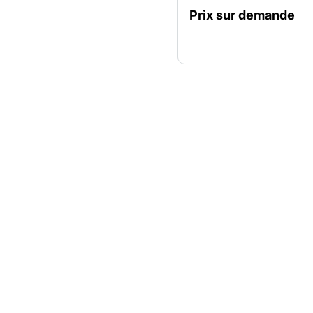
100 mm entre les barreaux
Prix sur demande
pour les enfants et les a