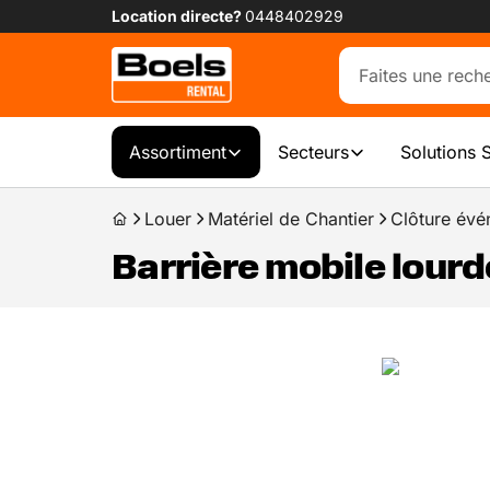
Location directe?
0448402929
Assortiment
Secteurs
Solutions 
Louer
Matériel de Chantier
Clôture év
Barrière mobile lourd