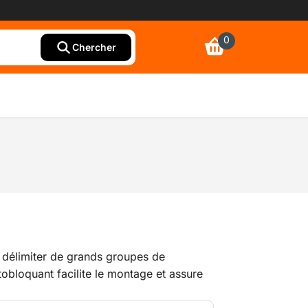
0
Chercher
 délimiter de grands groupes de
obloquant facilite le montage et assure
ette et solide. La distance maximale de