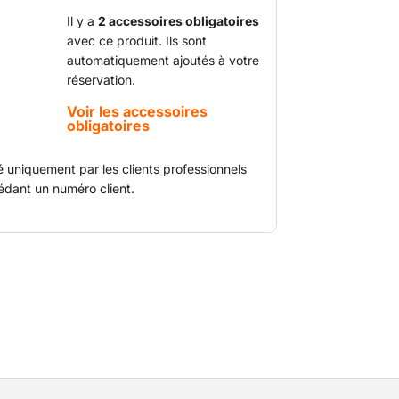
s de maintenance, d’installation et
Il y a
2 accessoires obligatoires
avec ce produit. Ils sont
st particulièrement adapté aux espaces
automatiquement ajoutés à votre
n électrique silencieuse et sans émission
réservation.
e pour les environnements intérieurs tels
ces ou bâtiments tertiaires.
Voir les accessoires
obligatoires
é uniquement par les clients professionnels
édant un numéro client.