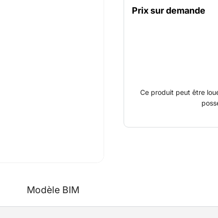
efficacement les opération
Prix sur demande
d’aménagement.
Compact et maniable, il e
restreints. Sa motorisatio
en fait une solution idéal
que les entrepôts, commer
Ce produit peut être lou
poss
Modèle BIM