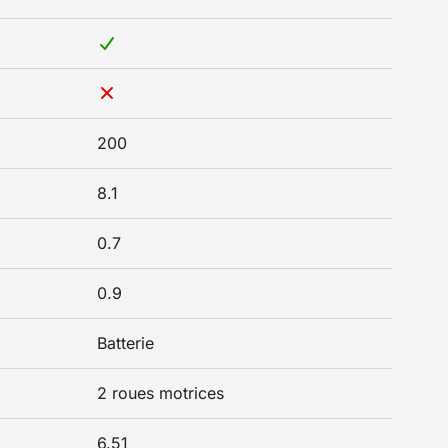
200
8.1
0.7
0.9
Batterie
2 roues motrices
6.51