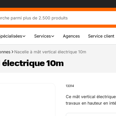
Spécialisées
Services
Agences
Service client
onnes
Nacelle à mât vertical électrique 10m
l électrique 10m
13314
Ce mât vertical électriqu
travaux en hauteur en inté
m et une capacité de char