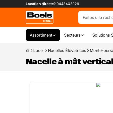
Location directe?
0448402929
Assortiment
Secteurs
Solutions 
Louer
Nacelles Élévatrices
Monte-pers
Nacelle à mât vertica