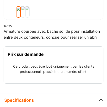
19025
Armature courbée avec bâche solide pour installation
entre deux conteneurs, conçue pour réaliser un abri
couvert. Peut être complétée par une paroi arrière
fermée et/ou une paroi avant avec passage
Prix sur demande
verrouillable. Dimensions différentes sur demande. Ce
produit est uniquement disponible à la vente et doit
Ce produit peut être loué uniquement par les clients
être monté par le client lui-même.
professionnels possédant un numéro client.
Specifications