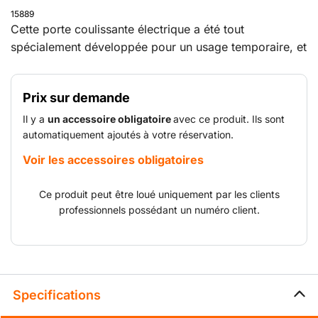
15889
Cette porte coulissante électrique a été tout
spécialement développée pour un usage temporaire, et
s'installe sur ou à côté de la route. Elle est idéale pour
isoler et gérer temporairement des passages de
Prix sur demande
véhicules sur des sites tels que des chantiers, des
événements, des sites de révision et de production,
Il y a
un accessoire obligatoire
avec ce produit. Ils sont
ainsi que des sites logistiques temporaires. La
automatiquement ajoutés à votre réservation.
commande se fait par une télécommande et/ou un
Voir les accessoires obligatoires
contrôle d'accès, une caméra qui détecte les plaques
d'immatriculation ou un intercom.
Ce produit peut être loué uniquement par les clients
professionnels possédant un numéro client.
Specifications