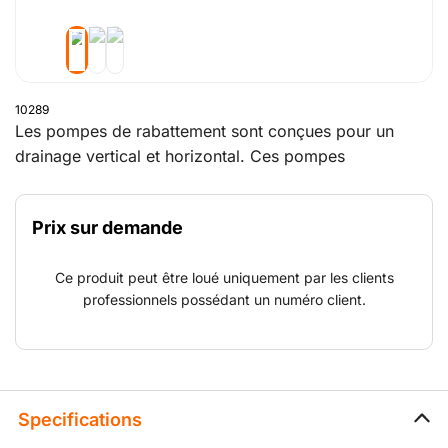
10289
Les pompes de rabattement sont conçues pour un
drainage vertical et horizontal. Ces pompes
volumétriques sont autoamorçantes et particulièrement
adaptées pour pomper un mélange d'eau et d'air. En
Prix sur demande
outre, ces pompes peuvent tourner à sec sans
problème. Le carter insonorisé assure un niveau
Ce produit peut être loué uniquement par les clients
sonore très bas.
professionnels possédant un numéro client.
Specifications