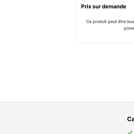
désiré, installée de mani
Prix sur demande
Ce produit peut être lou
poss
Ca