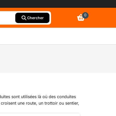
0
Chercher
uites sont utilisées là où des conduites
roisent une route, un trottoir ou sentier,
. La passerelle pour conduites est, si