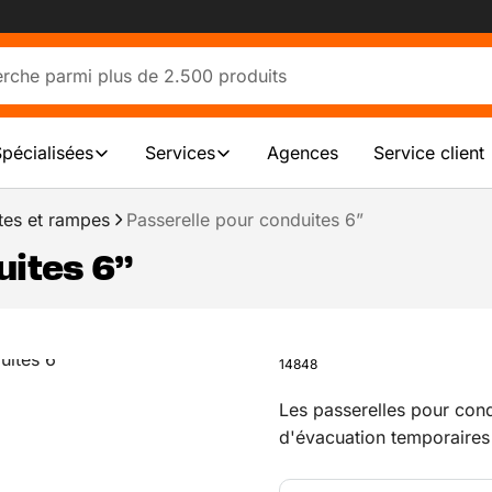
Spécialisées
Services
Agences
Service client
tes et rampes
Passerelle pour conduites 6”
uites 6”
14848
Les passerelles pour cond
d'évacuation temporaires c
sans nuire à la circulation