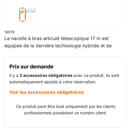
12070
La nacelle à bras articulé télescopique 17 m est
équipée de la dernière technologie hybride et de
quatre roues motrices. Vous pouvez donc l'utiliser à
l'intérieur comme à l'extérieur, sur des terrains
Prix sur demande
difficiles. Cette nacelle fonctionne sur batterie et avec
un moteur diesel (l’un ou l’autre, pas simultanément).
Il y a
2 accessoires obligatoires
avec ce produit. Ils sont
Roues pour terrains accidentés, pneus non marquants
automatiquement ajoutés à votre réservation.
et quatre roues motrices.
Voir les accessoires obligatoires
Ce produit peut être loué uniquement par les clients
professionnels possédant un numéro client.