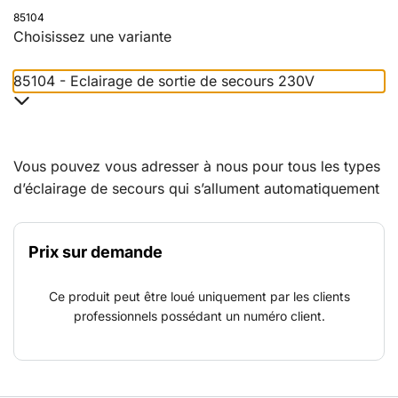
85104
Choisissez une variante
85104 - Eclairage de sortie de secours 230V
Vous pouvez vous adresser à nous pour tous les types
d’éclairage de secours qui s’allument automatiquement
en cas de coupure du courant. Tous les luminaires sont
équipés de puissantes batteries et de la dernière
Prix sur demande
technologie LED. Leur utilisation est d'une grande
simplicité, tous fonctionnent avec des câbles 230V
Ce produit peut être loué uniquement par les clients
(entrée et sortie).
professionnels possédant un numéro client.