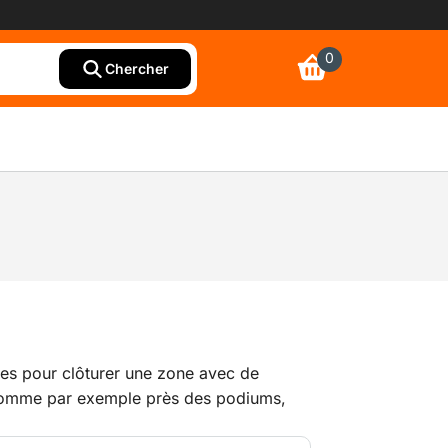
0
Chercher
les pour clôturer une zone avec de
omme par exemple près des podiums,
s angles arrondis pour un confort optimal.