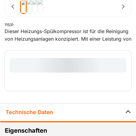
11531
Dieser Heizungs-Spülkompressor ist für die Reinigung
von Heizungsanlagen konzipiert. Mit einer Leistung von
1100 W und einem Gewicht von 20 kg eignet er sich für
den Einsatz vor Ort. Der Kompressor wird mit
Anschlussschläuchen geliefert und ist ideal zum
Entfernen von Korrosionsrückständen und Schlamm in
Rohrleitungen. Durch das kompakte Design ist er
einfach zu transportieren und aufzustellen. Eine
effiziente Lösung zur Verbesserung des Wirkungsgrads
von Heizsystemen.
Technische Daten
Eigenschaften