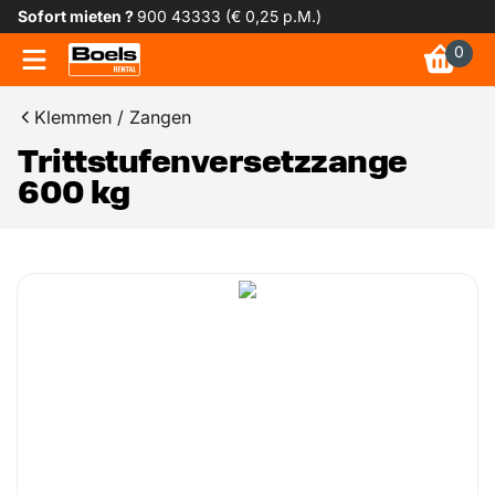
Sofort mieten ?
900 43333 (€ 0,25 p.M.)
0
Klemmen / Zangen
Trittstufenversetzzange
600 kg