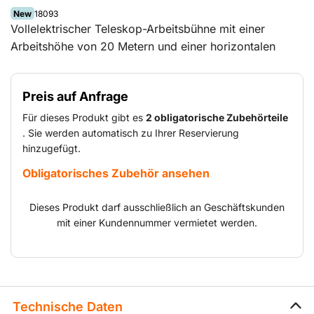
New
18093
Vollelektrischer Teleskop-Arbeitsbühne mit einer
Arbeitshöhe von 20 Metern und einer horizontalen
Reichweite von 13,5 m.
Preis auf Anfrage
Für dieses Produkt gibt es
2 obligatorische Zubehörteile
Der Teleskop-Arbeitsbühne ist mit einem 3D-
. Sie werden automatisch zu Ihrer Reservierung
Auslegerarm ausgestattet, der neben der vertikalen
hinzugefügt.
Rotation auch eine horizontale Reichweite hat. Durch
Obligatorisches Zubehör ansehen
die automatische Traktionskontrolle und die pendelnd
gelagerte Lenkachse ist dieser Telehandler auf
Dieses Produkt darf ausschließlich an Geschäftskunden
unebenem Untergrund ausgesprochen wendig.
mit einer Kundennummer vermietet werden.
Technische Daten