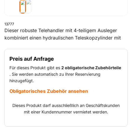
13777
Dieser robuste Telehandler mit 4-teiligem Ausleger
kombiniert einen hydraulischen Teleskopzylinder mit
Ketten, um alle Abschnitte mit einer schnellen, sanften
Bewegung proportional aus- oder einzufahren. Sein
Preis auf Anfrage
kompakter Radstand, der große Lenkeinschlag und die
3 Steuermodi machen ihn äußerst wendig. Der
Für dieses Produkt gibt es
2 obligatorische Zubehörteile
Telehandler verfügt über ein umfassendes
. Sie werden automatisch zu Ihrer Reservierung
hinzugefügt.
Sicherheitspaket und Funktionen, die ihn selbst, den
Fahrer und umstehende Personen schützen.
Obligatorisches Zubehör ansehen
Dieses Produkt darf ausschließlich an Geschäftskunden
mit einer Kundennummer vermietet werden.