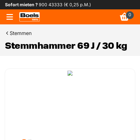
Sofort mieten ?
900 43333 (€ 0,25 p.M.)
0
Stemmen
Stemmhammer 69 J / 30 kg