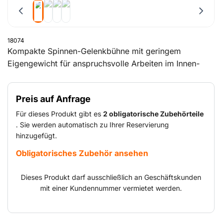
18074
Kompakte Spinnen-Gelenkbühne mit geringem
Eigengewicht für anspruchsvolle Arbeiten im Innen-
und Außenbereich. Die Spinnen-Gelenkbühne mit
Raupenantrieb hat eine maximale Arbeitshöhe von 23
Preis auf Anfrage
Metern und eine Reichweite von 11 Metern. Die
Tragfähigkeit der Arbeitsplattform beträgt maximal 200
Für dieses Produkt gibt es
2 obligatorische Zubehörteile
kg.
. Sie werden automatisch zu Ihrer Reservierung
hinzugefügt.
Obligatorisches Zubehör ansehen
Dieses Produkt darf ausschließlich an Geschäftskunden
mit einer Kundennummer vermietet werden.