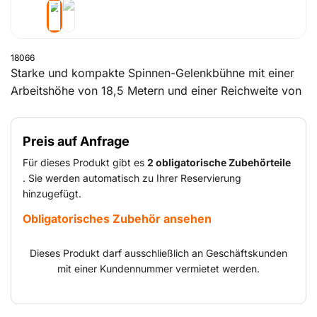
18066
Starke und kompakte Spinnen-Gelenkbühne mit einer
Arbeitshöhe von 18,5 Metern und einer Reichweite von
11 Metern. Die Tragfähigkeit der Plattform beträgt
standardmäßig 200 kg. Mit einer Breite von 89
Preis auf Anfrage
Zentimetern passt die Gelenkbühne mit spurlosen
Raupen durch fast jede Türe und kann sowohl in
Für dieses Produkt gibt es
2 obligatorische Zubehörteile
Industriehallen als auch im Freien eingesetzt werden.
. Sie werden automatisch zu Ihrer Reservierung
hinzugefügt.
Obligatorisches Zubehör ansehen
Dieses Produkt darf ausschließlich an Geschäftskunden
mit einer Kundennummer vermietet werden.