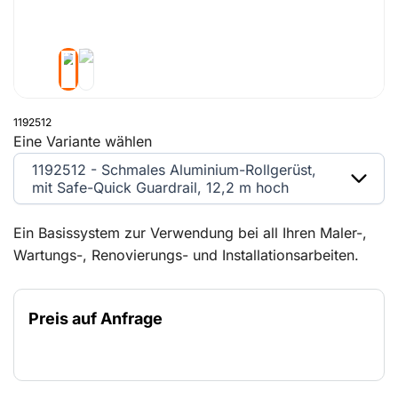
1192512
Eine Variante wählen
1192512 - Schmales Aluminium-Rollgerüst,
mit Safe-Quick Guardrail, 12,2 m hoch
Ein Basissystem zur Verwendung bei all Ihren Maler-,
Wartungs-, Renovierungs- und Installationsarbeiten.
Schnell und einfach aufbaubar und modular sowohl in
der Höhe als auch in der Breite erweiterbar. Mit dem
Preis auf Anfrage
Safe-Quick Guardrail-Rollgerüst sind Sie bereits vor
dem Betreten der Plattform gut gesichert. Sowohl für
Innenräume als auch im Freien geeignet.Beim Einsatz
im Freien beträgt die maximale freie Bauhöhe 8,2 m