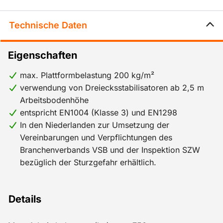
Arbeitsbodenhöhe und beim Einsatz im Innenbereich
12,2 m Arbeitsbodenhöhe. Wenn Rollgerüste mit
Technische Daten
größeren Arbeitsbodenhöhen aufgebaut werden,
müssen sie als festes Gerüst betrachtet und
Eigenschaften
obligatorisch verankert werden.
max. Plattformbelastung 200 kg/m²
verwendung von Dreiecksstabilisatoren ab 2,5 m
Arbeitsbodenhöhe
entspricht EN1004 (Klasse 3) und EN1298
In den Niederlanden zur Umsetzung der
Vereinbarungen und Verpflichtungen des
Branchenverbands VSB und der Inspektion SZW
bezüglich der Sturzgefahr erhältlich.
Details