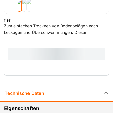
11341
Zum einfachen Trocknen von Bodenbelägen nach
Leckagen und Überschwemmungen. Dieser
leistungsstarke Schwerlasttrockner hat 3 verschiedene
Stufen. Wenn die Luft über die nasse Oberfläche
geleitet wird, eignet er sich auch zum Trocknen von
Böden. Dank der einstellbaren Leistung kann dieser
Trockner sowohl in großen als auch in kleinen Räumen
eingesetzt werden.
Technische Daten
Eigenschaften