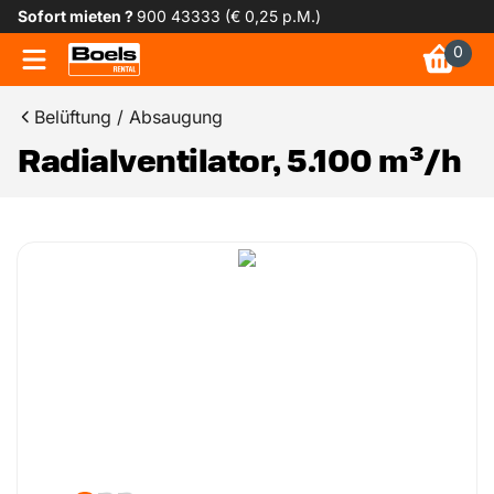
Sofort mieten ?
900 43333 (€ 0,25 p.M.)
0
Belüftung / Absaugung
Radialventilator, 5.100 m³/h