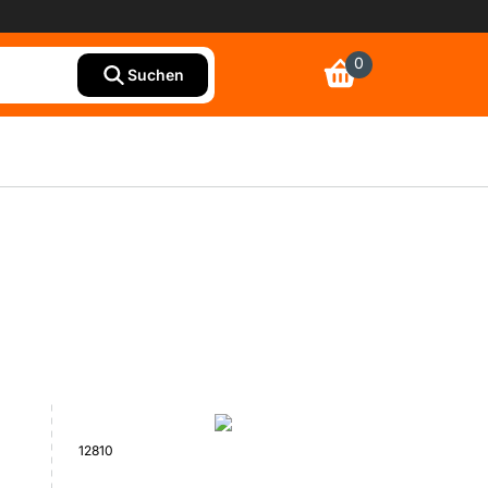
0
Suchen
12810