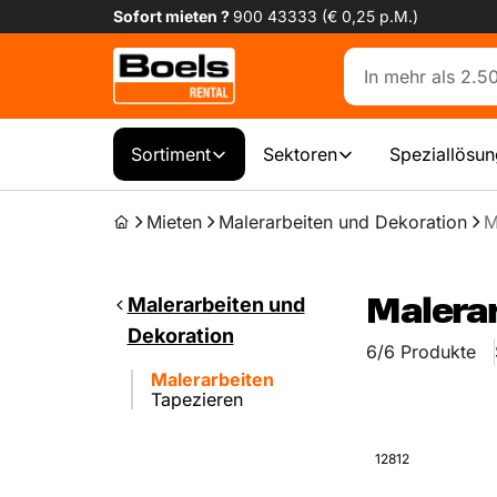
Sofort mieten ?
900 43333 (€ 0,25 p.M.)
Sortiment
Sektoren
Speziallösu
Mieten
Malerarbeiten und Dekoration
M
Malerarbeiten und
Malera
Dekoration
6/6 Produkte
Malerarbeiten
Tapezieren
12812