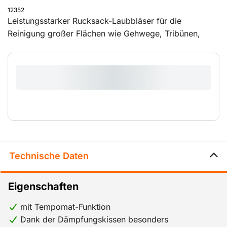
12352
Leistungsstarker Rucksack-Laubbläser für die
Reinigung großer Flächen wie Gehwege, Tribünen,
Fest- und Sportplätze sowie Bahnanlagen. Das geringe
Gewicht, der ergonomische Tragegurt und die
verstellbaren Griffe machen diesen Laubbläser zu
einem komfortablen Gerät für längere Arbeiten.
Technische Daten
Eigenschaften
mit Tempomat-Funktion
Dank der Dämpfungskissen besonders