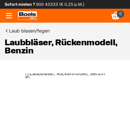
Sofort mieten ?
900 43333 (€ 0,25 p.M.)
0
Laub blasen/fegen
Laubbläser, Rückenmodell,
Benzin