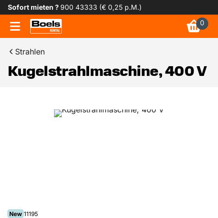
Sofort mieten ?
900 43333 (€ 0,25 p.M.)
0
Strahlen
Kugelstrahlmaschine, 400 V
New
11195