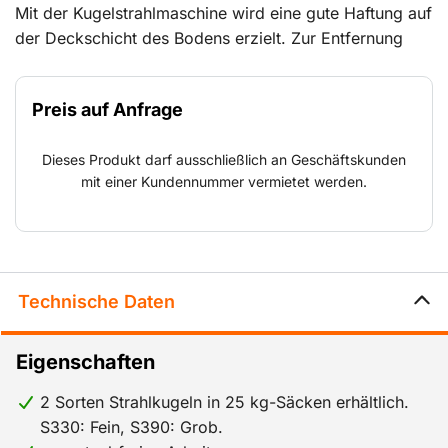
Mit der Kugelstrahlmaschine wird eine gute Haftung auf
der Deckschicht des Bodens erzielt. Zur Entfernung
dünner Farbschichten und Beschichtungen bei
gleichzeitigem Aufrauen des Unterbodens. Zum
Preis auf Anfrage
Entrosten von Stahl und Anbringen eines Ankerprofils,
zum Aufrauen von Bodenfliesen für eine gute Haftung,
Dieses Produkt darf ausschließlich an Geschäftskunden
zur Entfernung von Gummi auf verdichtetem Asphalt.
mit einer Kundennummer vermietet werden.
Technische Daten
Eigenschaften
2 Sorten Strahlkugeln in 25 kg-Säcken erhältlich.
S330: Fein, S390: Grob.