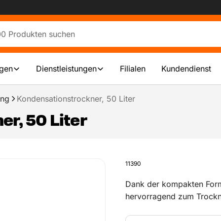
ngen
Dienstleistungen
Filialen
Kundendienst
ung
Kondensationstrockner, 50 Liter
r, 50 Liter
11390
Dank der kompakten Form
hervorragend zum Trockn
oder Vorratskammern, ge