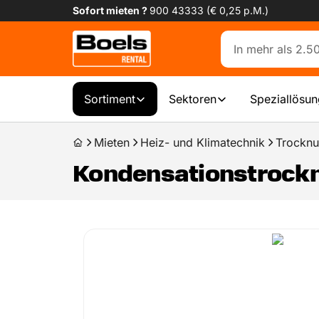
Sofort mieten ?
900 43333 (€ 0,25 p.M.)
Sortiment
Sektoren
Speziallösu
Mieten
Heiz- und Klimatechnik
Trockn
Kondensationstrockne