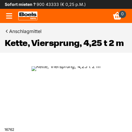
Sofort mieten ?
900 43333 (€ 0,25 p.M.)
0
Anschlagmittel
Kette, Viersprung, 4,25 t 2 m
16762