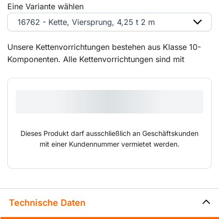
Eine Variante wählen
16762 - Kette, Viersprung, 4,25 t 2 m
Unsere Kettenvorrichtungen bestehen aus Klasse 10-
Komponenten. Alle Kettenvorrichtungen sind mit
zahlreichen Aufhängegliedern und integrierten
Verkürzungshaken ausgerüstet. Die
Kettenvorrichtungen sind in verschiedenen
Kettenlängen mit 2- und 4-Strang-Ketten in den Längen
1, 2, 4 und 6 Meter erhältlich.
Dieses Produkt darf ausschließlich an Geschäftskunden
mit einer Kundennummer vermietet werden.
Technische Daten