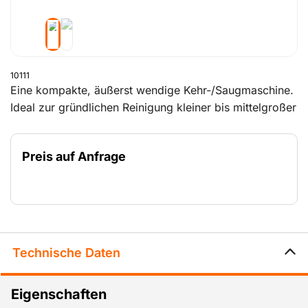
10111
Eine kompakte, äußerst wendige Kehr-/Saugmaschine.
Ideal zur gründlichen Reinigung kleiner bis mittelgroßer
Flächen sowohl im Innen- als auch im Außenbereich. In
leistungsstarker Benzinausführung oder als besonders
Preis auf Anfrage
leise Akkuausführung für den Inneneinsatz erhältlich.
Technische Daten
Eigenschaften