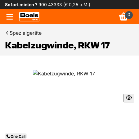
Sofort mieten ?
900 43333 (€ 0,25 p.M.)
0
Spezialgeräte
Kabelzugwinde, RKW 17
One Call