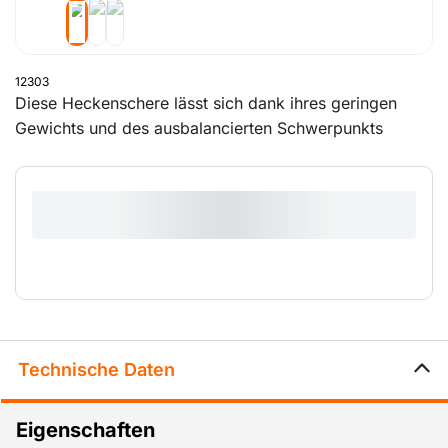
12303
Diese Heckenschere lässt sich dank ihres geringen
Gewichts und des ausbalancierten Schwerpunkts
problemlos in verschiedene Positionen manövrieren.
Ideal zum mühelosen Schneiden und in Form bringen
von Sträuchern, Hecken und Nadelbäumen.
Technische Daten
Eigenschaften