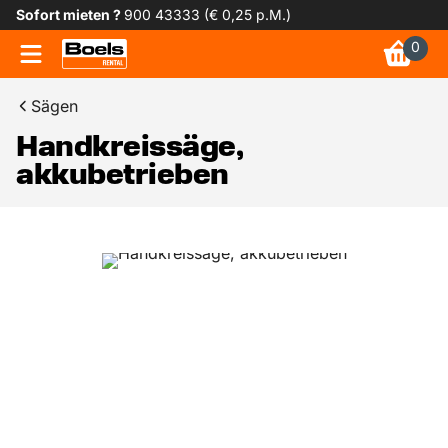
Sofort mieten ?
900 43333 (€ 0,25 p.M.)
0
Sägen
Handkreissäge,
akkubetrieben