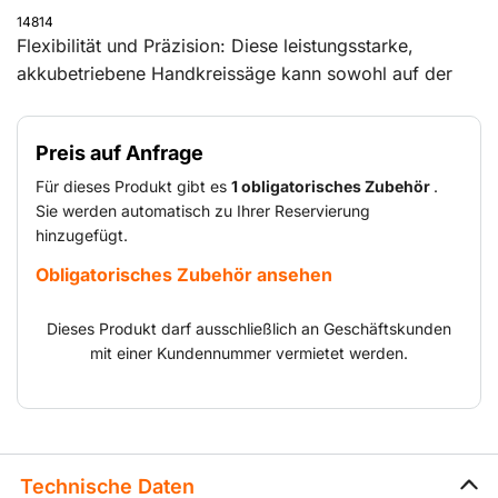
14814
Flexibilität und Präzision: Diese leistungsstarke,
akkubetriebene Handkreissäge kann sowohl auf der
Führungsschiene der Handkreissäge mit
Eintauchfunktion (11256) als auch separat verwendet
Preis auf Anfrage
werden. Die ideale Maschine zum Zusägen von
beispielsweise Holz, MDF oder Triplex. Mit einem
Für dieses Produkt gibt es
1 obligatorisches Zubehör
.
anderen Sägeblatt eignet sie sich auch für Trespa. Die
Sie werden automatisch zu Ihrer Reservierung
hinzugefügt.
Maschine arbeitet mit einem 18 V/8,0 Ah-Akku, der
auch in alle anderen akkubetriebenen Bosch-Geräte
Obligatorisches Zubehör ansehen
aus unserem Sortiment passt.
Dieses Produkt darf ausschließlich an Geschäftskunden
mit einer Kundennummer vermietet werden.
Technische Daten