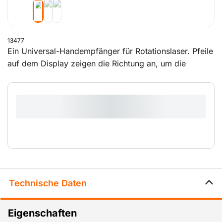
13477
Ein Universal-Handempfänger für Rotationslaser. Pfeile
auf dem Display zeigen die Richtung an, um die
Bezugsebene exakt zu erreichen. Befestigen Sie diesen
Empfänger auf einer Laser-Messlatte (Artikelnummer
15280), die Unterseite dieser Latte stellt hierbei die
Referenzhöhe dar.
Technische Daten
Eigenschaften