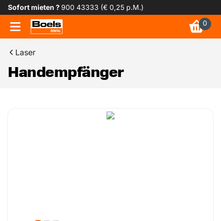
Sofort mieten ?
900 43333 (€ 0,25 p.M.)
0
Laser
Handempfänger