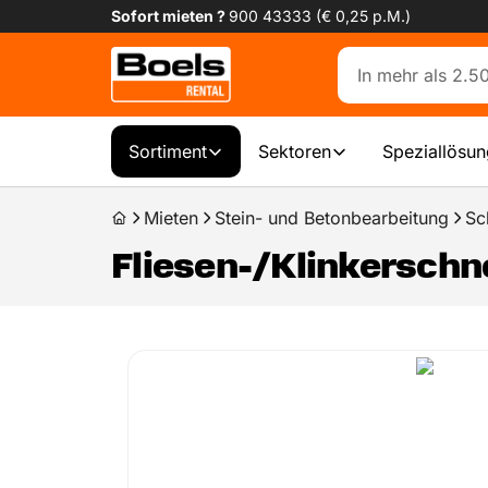
Sofort mieten ?
900 43333 (€ 0,25 p.M.)
Sortiment
Sektoren
Speziallösu
Mieten
Stein- und Betonbearbeitung
Sc
Fliesen-/Klinkerschn