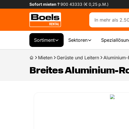
Sofort mieten ?
900 43333 (€ 0,25 p.M.)
Sortiment
Sektoren
Speziallösu
Mieten
Gerüste und Leitern
Aluminium-R
Breites Aluminium-Rol