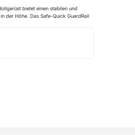
ollgerüst bietet einen stabilen und
 in der Höhe. Das Safe-Quick GuardRail
ten in der Höhe, da Sie jederzeit rundum
e clevere Aufbauweise sind feste
eits vorhanden, bevor Sie die nächste
cher Aufbau ist nahezu ausgeschlossen.
 bewegen und aufzubauen und eignet sich
- und Installationsarbeiten. Ideal, wenn
er in größerer Höhe arbeiten möchten.