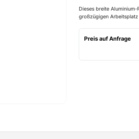
Dieses breite Aluminium-R
großzügigen Arbeitsplatz
ermöglicht sicheres Arbei
geschützt sind. Durch ein
Preis auf Anfrage
Geländer und Streben ber
Plattform erreichen. Fals
Das Gerüst ist leicht zu
für verschiedene Wartungs
Sie komfortabel und sich