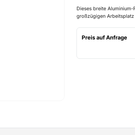
Dieses breite Aluminium-R
großzügigen Arbeitsplatz
ermöglicht sicheres Arbei
geschützt sind. Durch ein
Preis auf Anfrage
Geländer und Streben ber
Plattform erreichen. Fals
Das Gerüst ist leicht zu
für verschiedene Wartungs
Sie komfortabel und sich