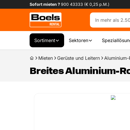
Sofort mieten ?
900 43333 (€ 0,25 p.M.)
Sortiment
Sektoren
Speziallösu
Mieten
Gerüste und Leitern
Aluminium-R
Breites Aluminium-Rol