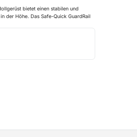
ollgerüst bietet einen stabilen und
 in der Höhe. Das Safe-Quick GuardRail
ten in der Höhe, da Sie jederzeit rundum
e clevere Aufbauweise sind feste
eits vorhanden, bevor Sie die nächste
cher Aufbau ist nahezu ausgeschlossen.
 bewegen und aufzubauen und eignet sich
- und Installationsarbeiten. Ideal, wenn
er in größerer Höhe arbeiten möchten.