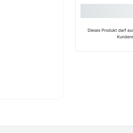
und Wurzeln an schwer er
ungehindert an ihnen arb
Dieses Produkt darf au
Kundenn