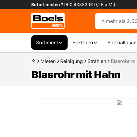
Sofort mieten ?
900 43333 (€ 0,25 p.M.)
Sortiment
Sektoren
Speziallösu
Mieten
Reinigung
Strahlen
Blasrohr m
Blasrohr mit Hahn