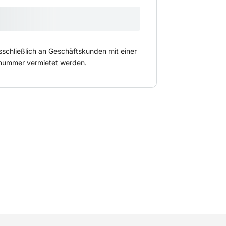
reichbaren Stellen freigelegt werden, um
eiten zu können.
sschließlich an Geschäftskunden mit einer
ummer vermietet werden.