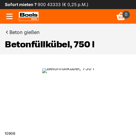
Sofort mieten ?
900 43333 (€ 0,25 p.M.)
0
Beton gießen
Betonfüllkübel, 750 l
10906