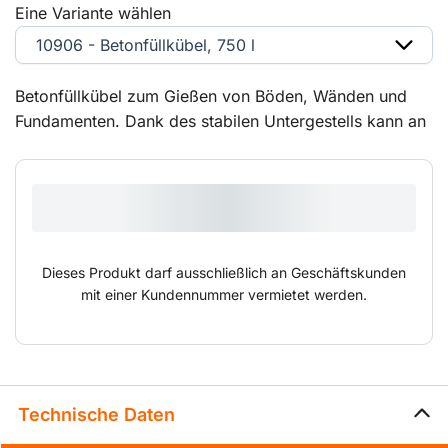
Eine Variante wählen
10906 - Betonfüllkübel, 750 l
Betonfüllkübel zum Gießen von Böden, Wänden und
Fundamenten. Dank des stabilen Untergestells kann an
jedem Arbeitsplatz sicher gearbeitet werden. Die Kübel
mit Mannkorb sind ideal zum Gießen von
Hohlwandkonstruktionen geeignet, wodurch keine
Gussvorrichtungen erforderlich sind.
Dieses Produkt darf ausschließlich an Geschäftskunden
mit einer Kundennummer vermietet werden.
Technische Daten