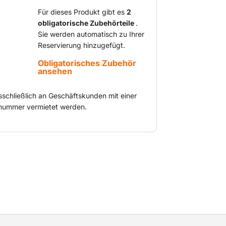
n sollen, verteilen 2 variable Pumpen
e einzelnen Funktionen. Der minimale
Für dieses Produkt gibt es
2
obligatorische Zubehörteile
.
 sorgt dafür, dass problemlos in
Sie werden automatisch zu Ihrer
t werden kann. Der Minibagger verfügt
Reservierung hinzugefügt.
ang, viel Beinfreiheit und einen
 Sitz.
Obligatorisches Zubehör
ansehen
sschließlich an Geschäftskunden mit einer
ummer vermietet werden.